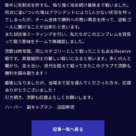
後半に先制点を許すも、粘り強く攻め続け最後まで戦いました。
同点に追いついた後はアクシデントにより1人少ない状況を作っ
てしまったが、チーム全体で勝利への熱い執念を持って、逆転ゴ
ールに繋げることが出来たと思います。
また試合後ミーティングを行い、私たちがこのエンブレムを背負
って戦う意味をチームで再確認しました。
次節は昨年度、同じカテゴリーとして戦ったこともあるReserve
戦です。昇格組同士の厳しい戦いになると思います。多くの人と
繋がり、支え合い、世代を超えて戦ってきたこのクラブで次節も
勝利を掴み取ります！
最後になりましたが、会場まで足を運んでくださった方々、応援
ありがとうございました！
引き続き、次節も応援よろしくお願いします。
ハーバー 副キャプテン 迫田希琉
記事一覧へ戻る