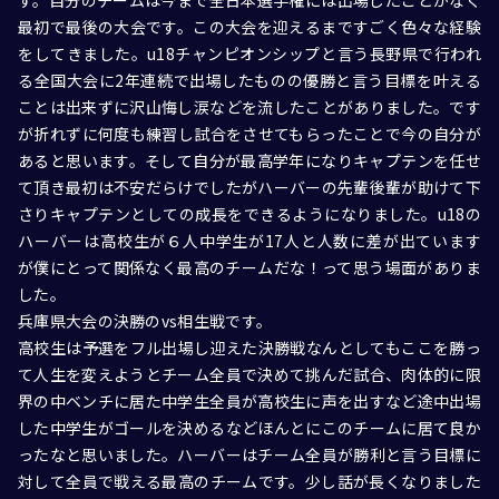
す。自分のチームは今まで全日本選手権には出場したことがなく
最初で最後の大会です。この大会を迎えるまですごく色々な経験
をしてきました。u18チャンピオンシップと言う長野県で行われ
る全国大会に2年連続で出場したものの優勝と言う目標を叶える
ことは出来ずに沢山悔し涙などを流したことがありました。です
が折れずに何度も練習し試合をさせてもらったことで今の自分が
あると思います。そして自分が最高学年になりキャプテンを任せ
て頂き最初は不安だらけでしたがハーバーの先輩後輩が助けて下
さりキャプテンとしての成長をできるようになりました。u18の
ハーバーは高校生が６人中学生が17人と人数に差が出ています
が僕にとって関係なく最高のチームだな！って思う場面がありま
した。
兵庫県大会の決勝のvs相生戦です。
高校生は予選をフル出場し迎えた決勝戦なんとしてもここを勝っ
て人生を変えようとチーム全員で決めて挑んだ試合、肉体的に限
界の中ベンチに居た中学生全員が高校生に声を出すなど途中出場
した中学生がゴールを決めるなどほんとにこのチームに居て良か
ったなと思いました。ハーバーはチーム全員が勝利と言う目標に
対して全員で戦える最高のチームです。少し話が長くなりました